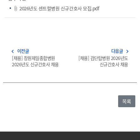
2026년도 센트럴병원 신규간호사 모집.pdf
이전글
다음글
navigate_before
navigate_next
[채용] 창원제일종합병원
[채용] 검단탑병원 2026년도
2026년도 신규간호사 채용
신규간호사 채용
목록