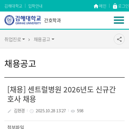
Skip Menu
김해대학교
입학안내
메인
로그인
홈
home
lock
간호학과
취업진로
채용공고
share
채용공고
[채용] 센트럴병원 2026년도 신규간
호사 채용
김현경
2025.10.28 13:27
598
create
access_time
visibility
첨부파일